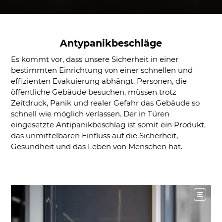
DUOLINE - 68, 78, 88
IGLO 5 PSK
IGLO 5 CLASSIC PSK
IGLO LIGHT PSK
Antypanikbeschläge
MB-70 / MB-70HI PSK
Es kommt vor, dass unsere Sicherheit in einer
bestimmten Einrichtung von einer schnellen und
SOFTLINE PSK
effizienten Evakuierung abhängt. Personen, die
DUOLINE PSK
öffentliche Gebäude besuchen, müssen trotz
Zeitdruck, Panik und realer Gefahr das Gebäude so
schnell wie möglich verlassen. Der in Türen
eingesetzte Antipanikbeschlag ist somit ein Produkt,
das unmittelbaren Einfluss auf die Sicherheit,
Gesundheit und das Leben von Menschen hat.