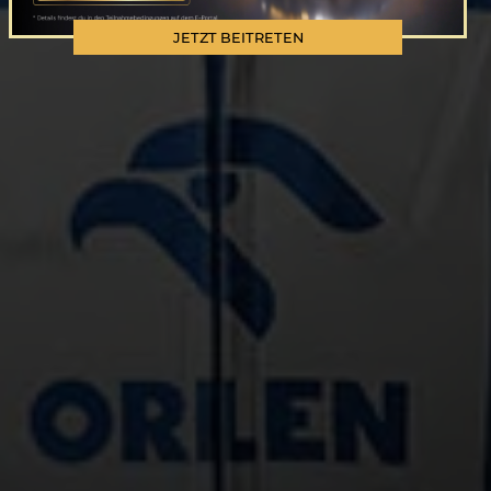
JETZT BEITRETEN