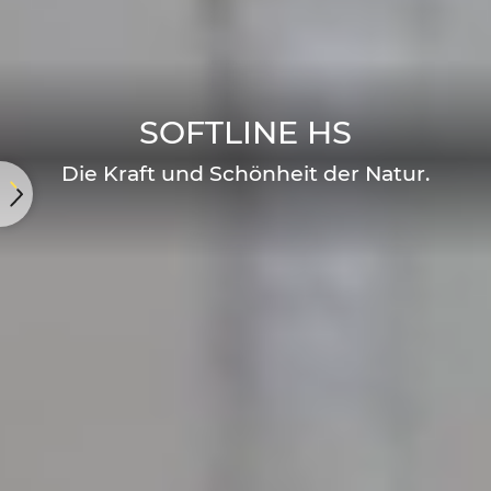
SOFTLINE HS
Die Kraft und Schönheit der Natur.