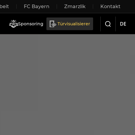
eit
FC Bayern
Zmarzlik
Kontakt
iebetüren
DE
Sponsoring
Türvisualisierer