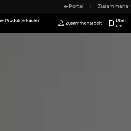
e-Portal
Zusammenarb
r
Holzfenster
Außentüren
Terrassentüren
Sch
e Produkte kaufen
Über
Zusammenarbeit
uns