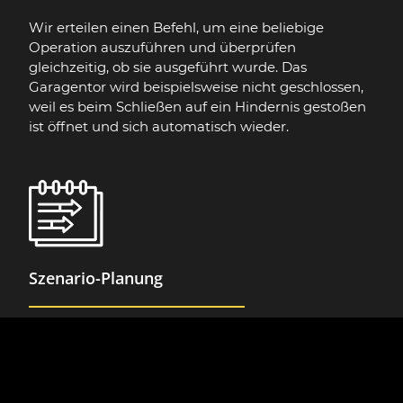
Wir erteilen einen Befehl, um eine beliebige
Operation auszuführen und überprüfen
gleichzeitig, ob sie ausgeführt wurde. Das
Garagentor wird beispielsweise nicht geschlossen,
weil es beim Schließen auf ein Hindernis gestoßen
ist öffnet und sich automatisch wieder.
Szenario-Planung
Bis zu 40 Kontrollszenarien können auf dem
Computer erstellt werden und manuell,
automatisch zu einer bestimmten Zeit oder
entsprechend den Sensorsignalen vollzogen