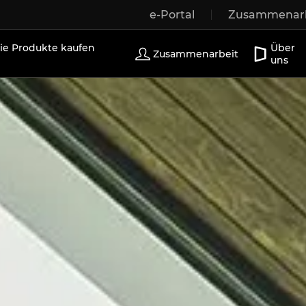
e-Portal
Zusammenarb
r
Holzfenster
Außentüren
Terrassentüren
Sch
e Produkte kaufen
Über
Zusammenarbeit
uns