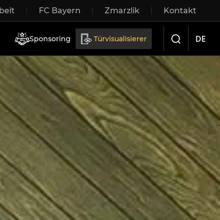
eit
FC Bayern
Zmarzlik
Kontakt
iebetüren
DE
Sponsoring
Türvisualisierer