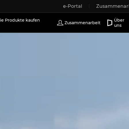
e-Portal
Zusammenarb
r
Holzfenster
Außentüren
Terrassentüren
Sch
e Produkte kaufen
Über
Zusammenarbeit
uns