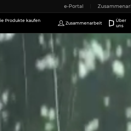
e-Portal
Zusammenarb
r
Holzfenster
Außentüren
Terrassentüren
Sch
e Produkte kaufen
Über
Zusammenarbeit
uns