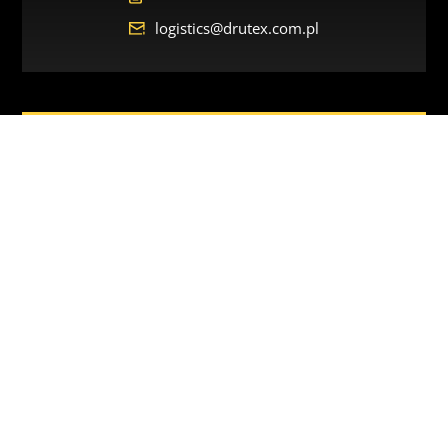
logistics@drutex.com.pl
RECHTLICHE ANLIEGEN
Kontaktdaten
+48 59 822 9109
legal@drutex.com.pl
GARANTIESERVICE
Kontaktdaten