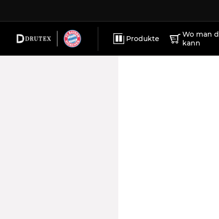
ZUBEHÖR
KARRIERE
PVC-Fenste
WERBEMATERIALIEN
IMPRESSUM
Wo man di
Produkte
kann