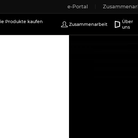
e-Portal
Zusammenarb
r
Holzfenster
Außentüren
Terrassentüren
Sch
e Produkte kaufen
Über
Zusammenarbeit
uns