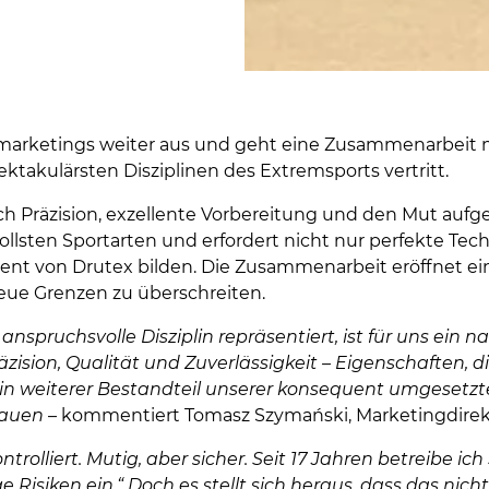
tmarketings weiter aus und geht eine Zusammenarbeit mi
ktakulärsten Disziplinen des Extremsports vertritt.
 durch Präzision, exzellente Vorbereitung und den Mut a
llsten Sportarten und erfordert nicht nur perfekte Tech
ament von Drutex bilden. Die Zusammenarbeit eröffnet 
neue Grenzen zu überschreiten.
anspruchsvolle Disziplin repräsentiert, ist für uns ein n
räzision, Qualität und Zuverlässigkeit – Eigenschaften
ein weiterer Bestandteil unserer konsequent umgesetzt
bauen
– kommentiert Tomasz Szymański, Marketingdirek
trolliert. Mutig, aber sicher. Seit 17 Jahren betreibe i
e Risiken ein.“ Doch es stellt sich heraus, dass das nic