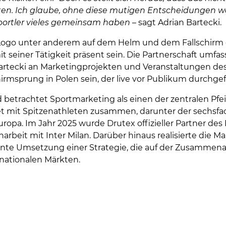
en. Ich glaube, ohne diese mutigen Entscheidungen wäre
portler vieles gemeinsam haben
– sagt Adrian Bartecki.
go unter anderem auf dem Helm und dem Fallschirm de
seiner Tätigkeit präsent sein. Die Partnerschaft um
Bartecki an Marketingprojekten und Veranstaltungen d
hirmsprung in Polen sein, der live vor Publikum durchgef
d betrachtet Sportmarketing als einen der zentralen Pfe
 mit Spitzenathleten zusammen, darunter der sechsfac
ropa. Im Jahr 2025 wurde Drutex offizieller Partner des
rbeit mit Inter Milan. Darüber hinaus realisierte die M
nte Umsetzung einer Strategie, die auf der Zusammenarb
rnationalen Märkten.