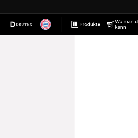
ZUBEHÖR
KARRIERE
PVC-Fenste
WERBEMATERIALIEN
IMPRESSUM
Wo man di
Produkte
kann