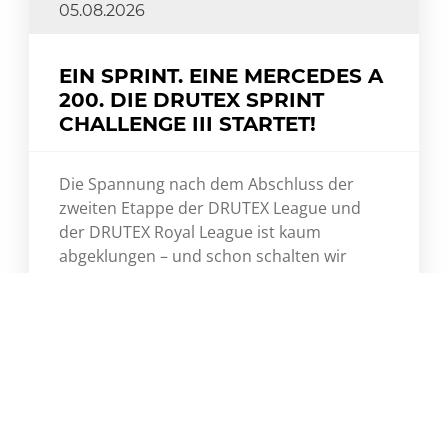
05.08.2026
EIN SPRINT. EINE MERCEDES A
200. DIE DRUTEX SPRINT
CHALLENGE III STARTET!
Die Spannung nach dem Abschluss der
zweiten Etappe der DRUTEX League und
der DRUTEX Royal League ist kaum
abgeklungen – und schon schalten wir
einen Gang höher. Heute startet die
DRUTEX Sprint Challenge III – ein kurzer,
intensiver Wettbewerb, bei dem Tempo,
Dynamik und jeder einzelne Punkt zählen.
Mehr