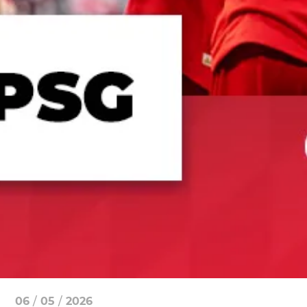
06
/
05
/
2026