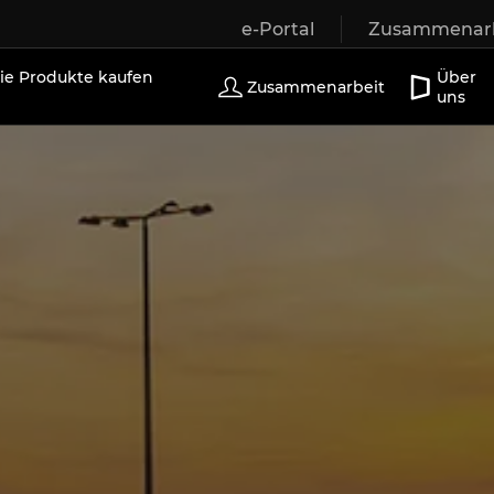
e-Portal
Zusammenarb
r
Holzfenster
Außentüren
Terrassentüren
Sch
e Produkte kaufen
Über
Zusammenarbeit
uns