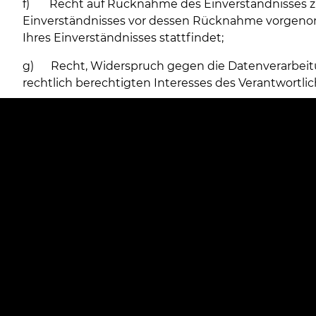
f) Recht auf Rücknahme des Einverständnisses zum 
Einverständnisses vor dessen Rücknahme vorgeno
Ihres Einverständnisses stattfindet;
g) Recht, Widerspruch gegen die Datenverarbeitung
rechtlich berechtigten Interesses des Verantwortli
Verfahren für die Wahrnehmung der Rechte:
Um die oben genannten Rechte wahrzunehmen, ist 
personenbezogenen Daten, die die Verifizierung Ihr
6.
Recht auf Beschwerde bei einer Aufsichtsbe
Ihnen steht das Recht zu, Beschwerde bei der zus
wenn Sie meinen, dass die Verarbeitung Ihrer per
7.
Pflicht/Freiwilligkeit der Angabe von Daten
Die Angabe Ihrer personenbezogenen Daten im Umfa
um am Einstellungsverfahren teilzunehmen. Die An