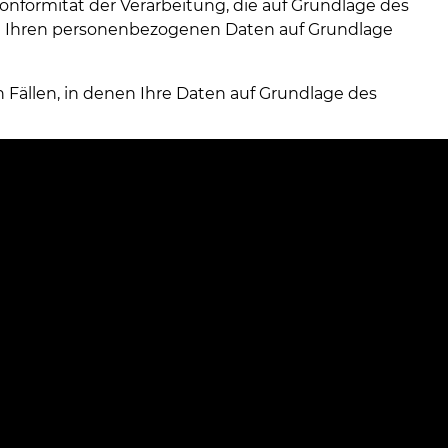
nformität der Verarbeitung, die auf Grundlage des
n Ihren personenbezogenen Daten auf Grundlage
Fällen, in denen Ihre Daten auf Grundlage des
ten zu kontaktieren, unter Angabe von
m Präsidenten der polnischen Datenschutzbehörde,
n geltende Rechtsvorschriften verstößt.
ist eine gesetzliche Anforderung und ist notwendig,
g hingegen ist freiwillig und findet mit Ihrem