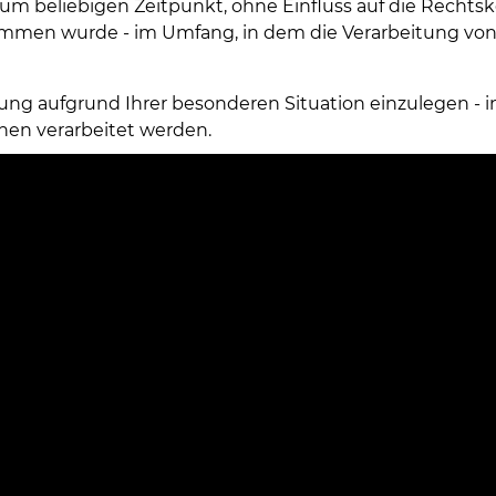
beliebigen Zeitpunkt, ohne Einfluss auf die Rechtsko
mmen wurde - im Umfang, in dem die Verarbeitung vo
 aufgrund Ihrer besonderen Situation einzulegen - in 
chen verarbeitet werden.
der Koordinator für den Schutz personenbezogener Da
er Identität ermöglichen.
hörde
tändigen Aufsichtsbehörde einzulegen, das heißt bei
sonenbezogenen Daten durch den Verantwortlichen gege
1
ng, der aus Art. 22
, § 1 Arbeitsgesetzbuch resultiert, 
gabe Ihrer personenbezogenen Daten im weiteren Umfan