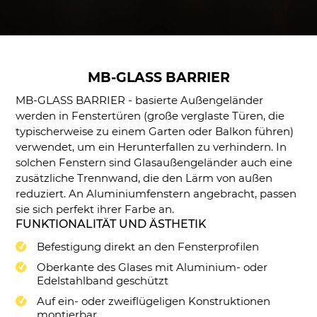
DUOLINE - 68, 78, 88
IGLO 5 PSK
IGLO 5 CLASSIC PSK
IGLO LIGHT PSK
MB-GLASS BARRIER
MB-70 / MB-70HI PSK
MB-GLASS BARRIER - basierte Außengeländer
SOFTLINE PSK
werden in Fenstertüren (große verglaste Türen, die
DUOLINE PSK
typischerweise zu einem Garten oder Balkon führen)
verwendet, um ein Herunterfallen zu verhindern. In
solchen Fenstern sind Glasaußengeländer auch eine
zusätzliche Trennwand, die den Lärm von außen
reduziert. An Aluminiumfenstern angebracht, passen
sie sich perfekt ihrer Farbe an.
FUNKTIONALITÄT UND ÄSTHETIK
Befestigung direkt an den Fensterprofilen
Oberkante des Glases mit Aluminium- oder
Edelstahlband geschützt
Auf ein- oder zweiflügeligen Konstruktionen
montierbar