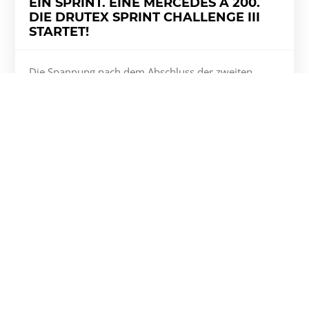
EIN SPRINT. EINE MERCEDES A 200.
DIE DRUTEX SPRINT CHALLENGE III
STARTET!
Die Spannung nach dem Abschluss der zweiten
Etappe der DRUTEX League und der DRUTEX Royal
League ist kaum abgeklungen – und schon schalten
wir einen Gang höher. Heute startet die DRUTEX
Sprint Challenge III – ein kurzer, intensiver
Wettbewerb, bei dem Tempo, Dynamik und jeder
einzelne Punkt zählen.
Mehr