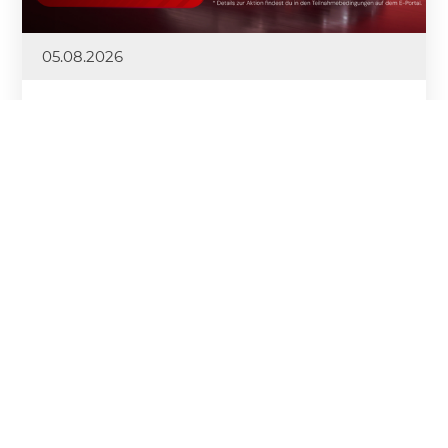
05.08.2026
EIN SPRINT. EINE MERCEDES A 200.
DIE DRUTEX SPRINT CHALLENGE III
STARTET!
Die Spannung nach dem Abschluss der zweiten
Etappe der DRUTEX League und der DRUTEX Royal
League ist kaum abgeklungen – und schon schalten
wir einen Gang höher. Heute startet die DRUTEX
Sprint Challenge III – ein kurzer, intensiver
Wettbewerb, bei dem Tempo, Dynamik und jeder
einzelne Punkt zählen.
Mehr