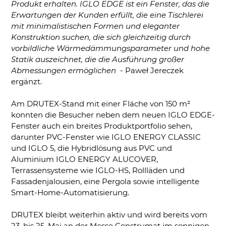
Produkt erhalten. IGLO EDGE ist ein Fenster, das die
Erwartungen der Kunden erfüllt, die eine Tischlerei
mit minimalistischen Formen und eleganter
Konstruktion suchen, die sich gleichzeitig durch
vorbildliche Wärmedämmungsparameter und hohe
Statik auszeichnet, die die Ausführung großer
Abmessungen ermöglichen
- Paweł Jereczek
ergänzt.
Am DRUTEX-Stand mit einer Fläche von 150 m²
konnten die Besucher neben dem neuen IGLO EDGE-
Fenster auch ein breites Produktportfolio sehen,
darunter PVC-Fenster wie IGLO ENERGY CLASSIC
und IGLO 5, die Hybridlösung aus PVC und
Aluminium IGLO ENERGY ALUCOVER,
Terrassensysteme wie IGLO-HS, Rollläden und
Fassadenjalousien, eine Pergola sowie intelligente
Smart-Home-Automatisierung.
DRUTEX bleibt weiterhin aktiv und wird bereits vom
23. bis 25. Mai an der Messe Construmat im sonnigen