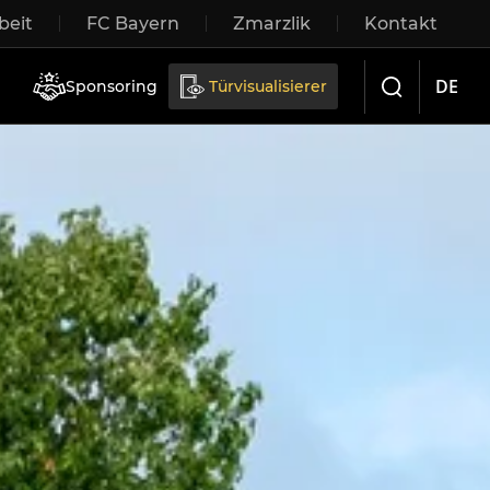
eit
FC Bayern
Zmarzlik
Kontakt
iebetüren
DE
Sponsoring
Türvisualisierer