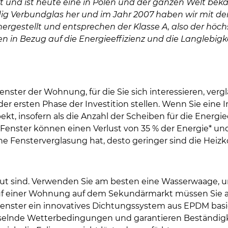
kt und ist heute eine in Polen und der ganzen Welt be
tändig Verbundglas her und im Jahr 2007 haben wir mit d
ergestellt und entsprechen der Klasse A, also der höch
en in Bezug auf die Energieeffizienz und die Langlebigkei
Fenster der Wohnung, für die Sie sich interessieren, ve
der ersten Phase der Investition stellen. Wenn Sie eine
spekt, insofern als die Anzahl der Scheiben für die Ener
e Fenster können einen Verlust von 35 % der Energie* 
 Fensterverglasung hat, desto geringer sind die Heizko
aut sind. Verwenden Sie am besten eine Wasserwaage, u
auf einer Wohnung auf dem Sekundärmarkt müssen Sie
Fenster ein innovatives Dichtungssystem aus EPDM basi
lnde Wetterbedingungen und garantieren Beständigkei