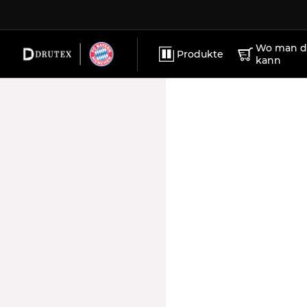
ZUBEHÖR
KARRIERE
PVC-Fenste
WERBEMATERIALIEN
IMPRESSUM
Wo man di
Produkte
kann