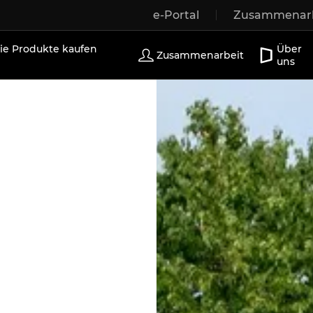
e-Portal
Zusammenarb
r
Holzfenster
Außentüren
Terrassentüren
Sch
e Produkte kaufen
Über
Zusammenarbeit
uns