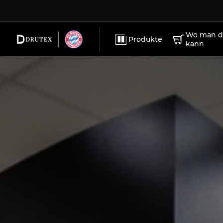
ZUBEHÖR
KARRIERE
PVC-Fenste
WERBEMATERIALIEN
IMPRESSUM
Wo man di
Produkte
kann