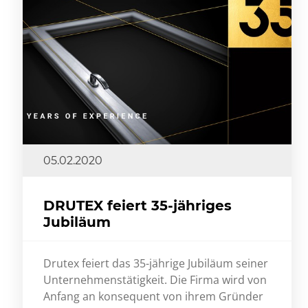
05.02.2020
DRUTEX feiert 35-jähriges
Jubiläum
Drutex feiert das 35-jährige Jubiläum seiner
Unternehmenstätigkeit. Die Firma wird von
Anfang an konsequent von ihrem Gründer