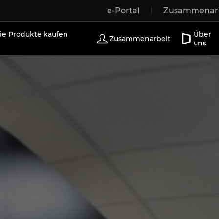
e-Portal
Zusammenarb
r
Holzfenster
Außentüren
Terrassentüren
Sch
e Produkte kaufen
Über
Zusammenarbeit
uns