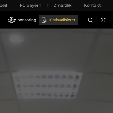
eit
FC Bayern
Zmarzlik
Kontakt
iebetüren
DE
Sponsoring
Türvisualisierer